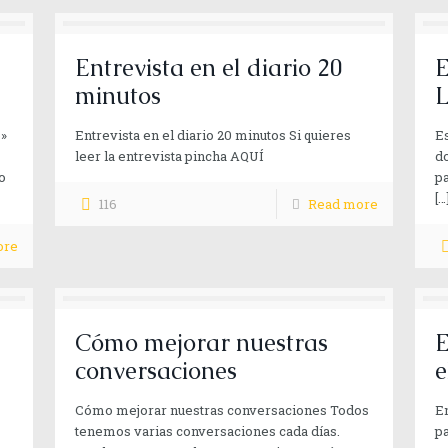
Entrevista en el diario 20
E
minutos
L
o»
Entrevista en el diario 20 minutos Si quieres
Es
leer la entrevista pincha AQUÍ
do
o
pa
[…
116
Read more
ore
Cómo mejorar nuestras
E
conversaciones
e
Cómo mejorar nuestras conversaciones Todos
En
tenemos varias conversaciones cada días.
pa