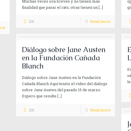
Muchas veces son breves y no tienen más
op
finalidad que pasar el rato; otras tienen un
[…]
gr
116
Read more
ore
Diálogo sobre Jane Austen
E
en la Fundación Cañada
L
Blanch
Es
sá
Diálogo sobre Jane Austen en la Fundación
la
Cañada Blanch Aquí tenéis el vídeo del diálogo
sobre Jane Austen del pasado 15 de marzo.
Espero que resulte
[…]
116
Read more
J