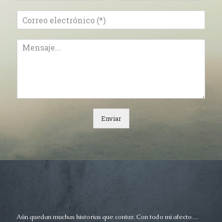
N
A
o
p
m
e
b
l
r
l
e
i
d
o
s
Enviar
Aún quedan muchas historias que contar. Con todo mi afecto…