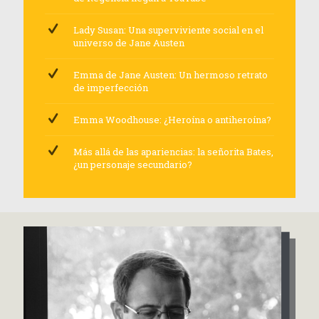
Lady Susan: Una superviviente social en el
universo de Jane Austen
Emma de Jane Austen: Un hermoso retrato
de imperfección
Emma Woodhouse: ¿Heroína o antiheroína?
Más allá de las apariencias: la señorita Bates,
¿un personaje secundario?