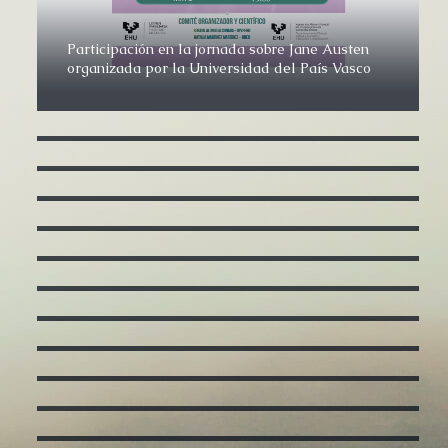
Participación en la jornada sobre Jane Austen
organizada por la Universidad del País Vasco
Estuvimos en sant Jordi
Última hora
Entrevista en La Contra de El Mundo
Entrevista en Uppers Tele 5
Entrevista en «El Periódico»
Con Isabel Gemio en «El último tren»
Presentación en La Casa del Libro de Barcelona
Todo lo que Jane Austen me enseñó sobre el
amor
Jane Austen en la Nau Gran de la Universitat de
Valéncia
Estaremos en la Feria del Libro de Elche
Diálogo sobre Jane Austen en la Fundación
Cañada Blanch