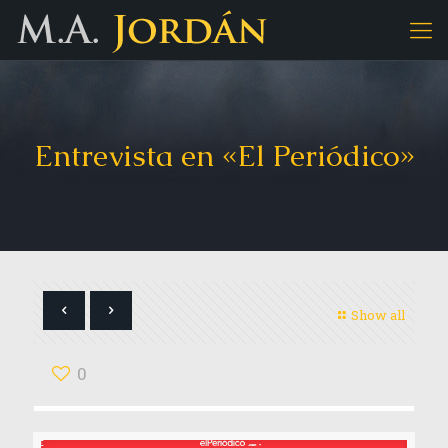
Entrevista en «El Periódico»
Show all
0