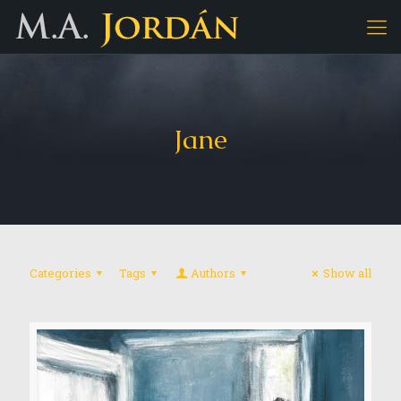
Jane
Categories
Tags
Authors
Show all