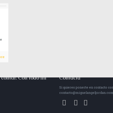
de
ore
contar. Con todo mi
Contacta
Si quieres ponerte en contacto c
contacto@miguelangeljordan.co