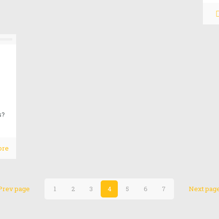
contar. Con todo mi
Contacta
Si quieres ponerte en contacto c
s?
contacto@miguelangeljordan.co
ore
Prev page
1
2
3
4
5
6
7
Next pag
© 2026 M. A. Jordan. All Rights Reserved.
Muffin group