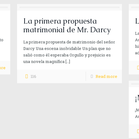
La primera propuesta
L
matrimonial de Mr. Darcy
La
to
Au
La primera propuesta de matrimonio del señor
hi
Darcy Una escena inolvidable Un plan que no
ad
salió como él esperaba Orgullo y prejuicio es
una novela magnífica
[…]
ore
116
Read more
¡
¡
Au