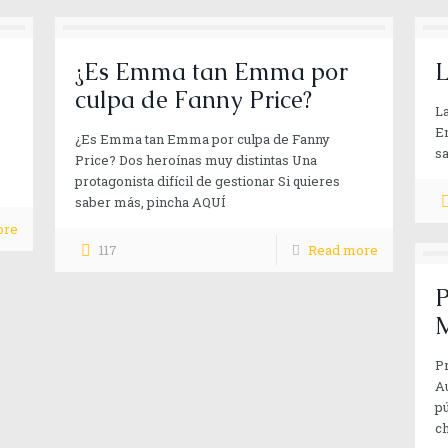
¿Es Emma tan Emma por
L
culpa de Fanny Price?
La
E
¿Es Emma tan Emma por culpa de Fanny
s
Price? Dos heroínas muy distintas Una
protagonista difícil de gestionar Si quieres
saber más, pincha AQUÍ
ore
117
Read more
P
M
P
Au
p
ch