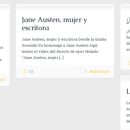
Jane Austen, mujer y
¿
escritora
¿H
h
Jane Austen, mujer y escritora Desde la Quinta
di
Avenida Un homenaje a Jane Austen Aquí
os
so
tenéis el vídeo del directo de ayer titulado
“Jane Austen, mujer
[…]
e.
115
Read more
ore
L
La
Au
un
d