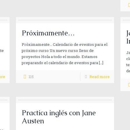
Próximamente…
J
I
Próximamente… Calendario de eventos para el
te
próximo curso Un nuevo curso lleno de
Ja
proyectos Hola a todo el mundo. Estamos
cl
preparando el calendario de eventos para
[…]
te
d
ore
115
Read more
Practica inglés con Jane
Austen
contar. Con todo mi
Contacta