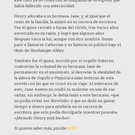
este caso ya no contó con la compañía de su esposa, que
había fallecido con anterioridad.
Henry adoraba a su hermana Jane, y, al igual que el
resto de la familia, la animó en su carrera de escritora.
Fue él quien rescató a Susan del olvido, tras varios años
encerrada en un cajón, y logró que algunos años
después viera la luz, aunque con otro nombre. Susan
pasó a llamarse Catherine y su historia se publicó bajo el
título de
Northanger Abbey
.
También fue él quien, movido por el orgullo fraterno,
contravino la voluntad de su hermana Jane de
permanecer en el anonimato, al desvelar la identidad de
la autora de
Orgullo y Prejuicio
a unas lectoras de esta
novela con las que se cruzó en un viaje. Al enterarse de
esto, Jane Austen no ocultó su malestar en una de sus
cartas, sin embargo, le debía tanto a este hermano, «que
no podía evitar ser divertido» y que no dudó en gastar
tiempo y dinero para ayudarla en su carrera de
escritora, que solo podía disculparle mientras pensaba
«¡Menudo Henry está hecho!»
Si quieres saber más, pincha
AQUÍ