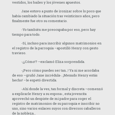
vestidos, los bailes y los jóvenes apuestos.
Jane estuvo a punto de ironizar sobre lo poco que
había cambiado la situación tras veinticinco años, pero
finalmente fue otro su comentario.
-Yo también me preocupaba por eso, pero hay
tiempo para todo.
-Sí, incluso para inscribir algunos matrimonios en
el registro de la parroquia –apostilló Henry con gesto
travieso.
-¿¡Cómo!? –exclamó Eliza sorprendida.
-¡Pero cómo puedes ser tan…! Ya ni me acordaba
de eso –gruñó Jane incrédula-. ¡Menudo Henry estás
hecho! –le espetó divertida.
-Ahí donde la ves, tan formal y discreta –comenzó
a explicarle Henry a su esposa-, esta jovencita
aprovechó un despiste de mi padre para coger el
registro de matrimonios de su parroquia e inscribir no
uno, sino varios enlaces suyos con diversos caballeros
de la nobleza…