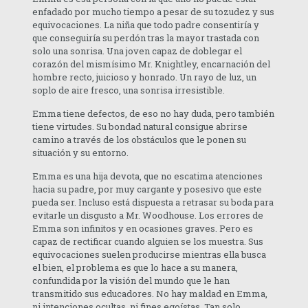
enfadado por mucho tiempo a pesar de su tozudez y sus
equivocaciones. La niña que todo padre consentiría y
que conseguiría su perdón tras la mayor trastada con
solo una sonrisa. Una joven capaz de doblegar el
corazón del mismísimo Mr. Knightley, encarnación del
hombre recto, juicioso y honrado. Un rayo de luz, un
soplo de aire fresco, una sonrisa irresistible.
Emma tiene defectos, de eso no hay duda, pero también
tiene virtudes. Su bondad natural consigue abrirse
camino a través de los obstáculos que le ponen su
situación y su entorno.
Emma es una hija devota, que no escatima atenciones
hacia su padre, por muy cargante y posesivo que este
pueda ser. Incluso está dispuesta a retrasar su boda para
evitarle un disgusto a Mr. Woodhouse. Los errores de
Emma son infinitos y en ocasiones graves. Pero es
capaz de rectificar cuando alguien se los muestra. Sus
equivocaciones suelen producirse mientras ella busca
el bien, el problema es que lo hace a su manera,
confundida por la visión del mundo que le han
transmitido sus educadores. No hay maldad en Emma,
ni intenciones ocultas, ni fines egoístas. Tan solo