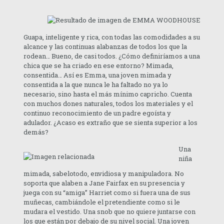
Guapa, inteligente y rica, con todas las comodidades a su
alcance y las continuas alabanzas de todos los que la
rodean… Bueno, de casi todos. ¿Cómo definiríamos a una
chica que se ha criado en ese entorno? Mimada,
consentida… Así es Emma, una joven mimada y
consentida a la que nunca le ha faltado no ya lo
necesario, sino hasta el más mínimo capricho. Cuenta
con muchos dones naturales, todos los materiales y el
continuo reconocimiento de un padre egoísta y
adulador. ¿Acaso es extraño que se sienta superior a los
demás?
Una
niña
mimada, sabelotodo, envidiosa y manipuladora. No
soporta que alaben a Jane Fairfax en su presencia y
juega con su “amiga” Harriet como si fuera una de sus
muñecas, cambiándole el pretendiente como si le
mudara el vestido. Una snob que no quiere juntarse con
los que están por debajo de su nivel social. Una joven