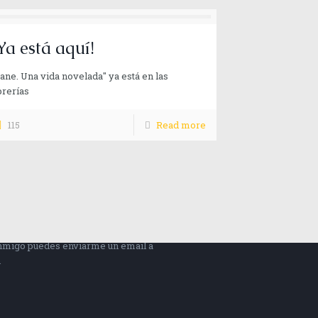
Ya está aquí!
ane. Una vida novelada" ya está en las
brerías
115
Read more
onmigo puedes enviarme un email a
m