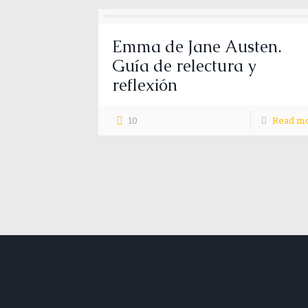
Emma de Jane Austen.
Guía de relectura y
reflexión
10
Read m
Aún quedan muchas historias que 
afecto…