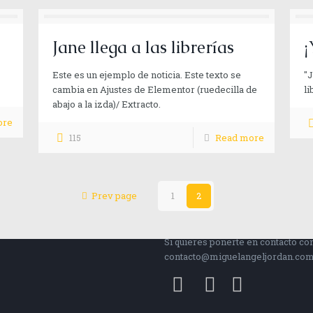
Jane llega a las librerías
¡
Este es un ejemplo de noticia. Este texto se
"J
cambia en Ajustes de Elementor (ruedecilla de
li
abajo a la izda)/ Extracto.
ore
115
Read more
Prev page
1
2
contar. Con todo mi
Contacta
Si quieres ponerte en contacto c
contacto@miguelangeljordan.co