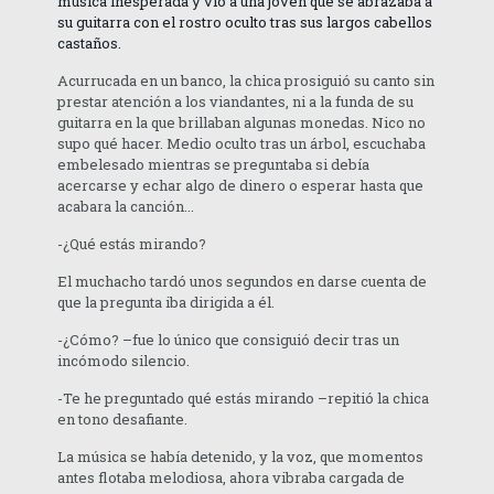
música inesperada y vio a una joven que se abrazaba a
su guitarra con el rostro oculto tras sus largos cabellos
castaños.
Acurrucada en un banco, la chica prosiguió su canto sin
prestar atención a los viandantes, ni a la funda de su
guitarra en la que brillaban algunas monedas. Nico no
supo qué hacer. Medio oculto tras un árbol, escuchaba
embelesado mientras se preguntaba si debía
acercarse y echar algo de dinero o esperar hasta que
acabara la canción...
-¿Qué estás mirando?
El muchacho tardó unos segundos en darse cuenta de
que la pregunta iba dirigida a él.
-¿Cómo? –fue lo único que consiguió decir tras un
incómodo silencio.
-Te he preguntado qué estás mirando –repitió la chica
en tono desafiante.
La música se había detenido, y la voz, que momentos
antes flotaba melodiosa, ahora vibraba cargada de